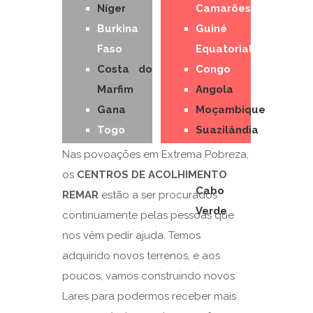
Níger
Camarões
Burkina
Guiné
Faso
Equatorial
Costa do
Congo
Marfim
Angola
Gana
Moçambique
Togo
Suazilândia
Benim
África do
Nas povoações em Extrema Pobreza,
Nigéria
Sul
os
CENTROS DE ACOLHIMENTO
Cabo
REMAR
estão a ser procurados
Verde
continuamente pelas pessoas que
nos vêm pedir ajuda. Temos
adquirido novos terrenos, e aos
poucos, vamos construindo novos
Lares para podermos receber mais