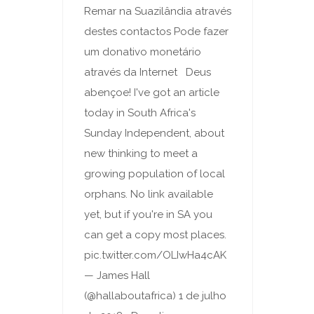
Remar na Suazilândia através
destes contactos Pode fazer
um donativo monetário
através da Internet Deus
abençoe! I've got an article
today in South Africa's
Sunday Independent, about
new thinking to meet a
growing population of local
orphans. No link available
yet, but if you're in SA you
can get a copy most places.
pic.twitter.com/OLIwHa4cAK
— James Hall
(@hallaboutafrica) 1 de julho