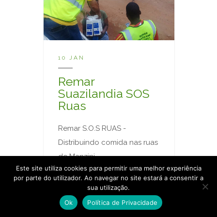
10 JAN
Remar
Suazilandia SOS
Ruas
Remar S.O.S RUAS -
Distribuindo comida nas ruas
de Manzini,
Este site utiliza cookies para permitir uma melhor experiência
Suazilândia.Ajudando uma
por parte do utilizador. Ao navegar no site estará a consentir a
comunidade com cerca de
sua utilização.
30 famílias com alimentos
Ok
Política de Privacidade
perecíveis e não perecíveis,