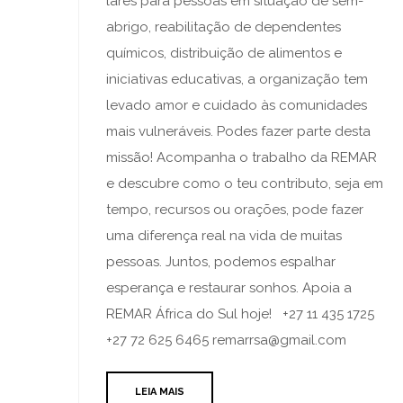
lares para pessoas em situação de sem-
abrigo, reabilitação de dependentes
químicos, distribuição de alimentos e
iniciativas educativas, a organização tem
levado amor e cuidado às comunidades
mais vulneráveis. Podes fazer parte desta
missão! Acompanha o trabalho da REMAR
e descubre como o teu contributo, seja em
tempo, recursos ou orações, pode fazer
uma diferença real na vida de muitas
pessoas. Juntos, podemos espalhar
esperança e restaurar sonhos. Apoia a
REMAR África do Sul hoje! +27 11 435 1725
+27 72 625 6465 remarrsa@gmail.com
LEIA MAIS