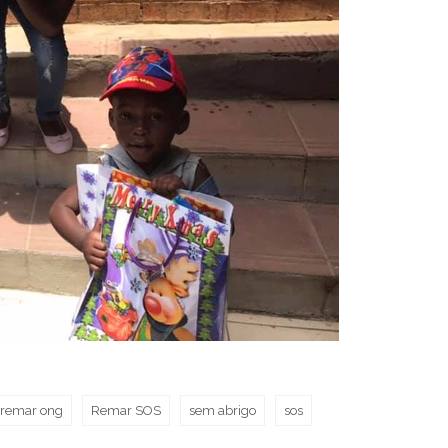
remar ong
Remar SOS
sem abrigo
sos