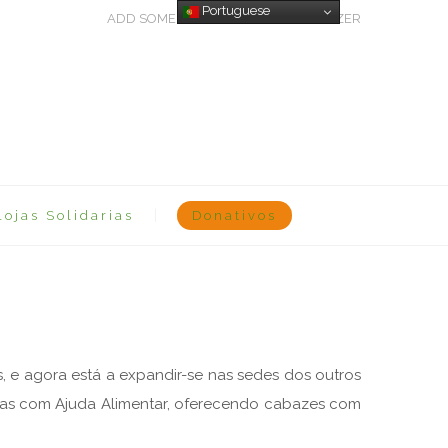
Portuguese
ADD SOME TEXT THROUGH CUSTOMIZER
Lojas Solidarias
Donativos
, e agora está a expandir-se nas sedes dos outros
iadas com Ajuda Alimentar, oferecendo cabazes com