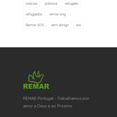
noticias
pobreza
refugees
refugiados
remar ong
Remar SOS
sem abrigo
sos
REMAR Portugal - Trabalhamos por
amor a Deus e ao Próximo