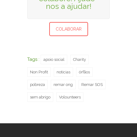
nos a ajudar!
COLABORAR
Tags :
apoio social
Charity
Non Profit
noticias
órfãos
pobreza
remar ong
Remar SOS
sem abrigo
Volounteers