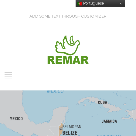
Portuguese
ADD SOME TEXT THROUGH CUSTOMIZER