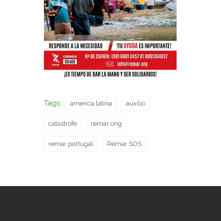
Tags :
america latina
auxilio
catastrofe
remar ong
remar portugal
Remar SOS