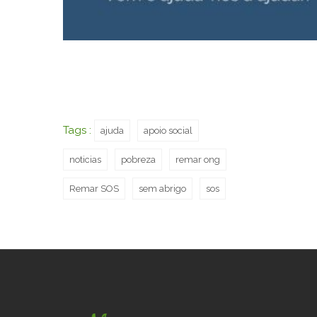
Tags :
ajuda
apoio social
noticias
pobreza
remar ong
Remar SOS
sem abrigo
sos