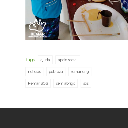
Tags :
ajuda
apoio social
noticias
pobreza
remar ong
Remar SOS
sem abrigo
sos