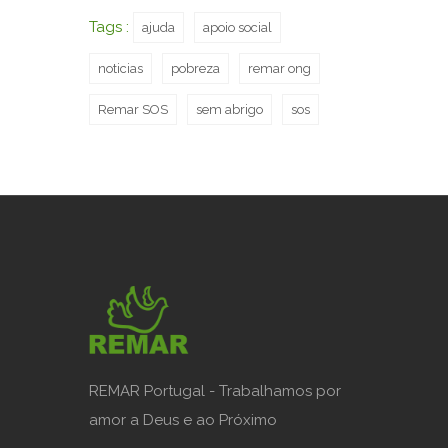
Tags :
ajuda
apoio social
noticias
pobreza
remar ong
Remar SOS
sem abrigo
sos
REMAR Portugal - Trabalhamos por
amor a Deus e ao Próximo