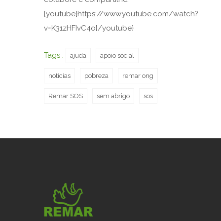
{youtube}https://www.youtube.com/watch?
v=K31zHFIvC4o{/youtube}
Tags :
ajuda
apoio social
noticias
pobreza
remar ong
Remar SOS
sem abrigo
sos