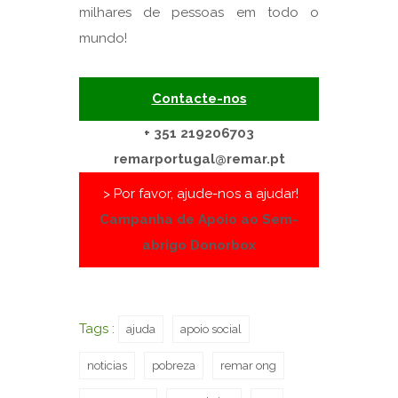
milhares de pessoas em todo o
mundo!
Contacte-nos
+ 351 219206703
remarportugal@remar.pt
> Por favor, ajude-nos a ajudar!
Campanha de Apoio ao Sem-
abrigo Donorbox
Tags :
ajuda
apoio social
noticias
pobreza
remar ong