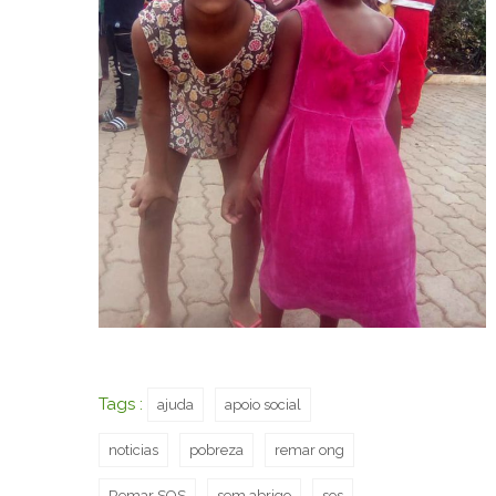
Tags :
ajuda
apoio social
noticias
pobreza
remar ong
Remar SOS
sem abrigo
sos