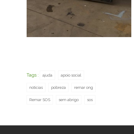
Tags :
ajuda
apoio social
noticias
pobreza
remar ong
Remar SOS
sem abrigo
sos