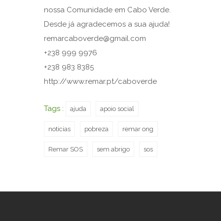
nossa Comunidade em Cabo Verde.
Desde já agradecemos a sua ajuda!
remarcaboverde@gmail.com
+238 999 9976
+238 983 8385
http://www.remar.pt/caboverde
Tags :
ajuda
apoio social
noticias
pobreza
remar ong
Remar SOS
sem abrigo
sos