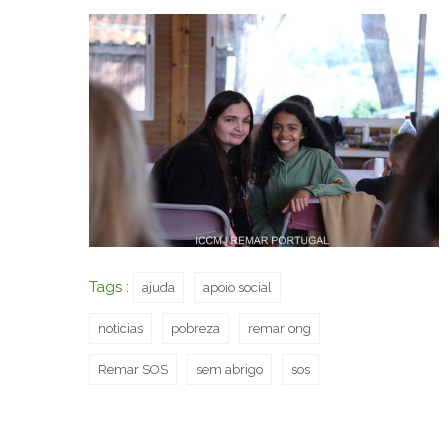
Tags :
ajuda
apoio social
noticias
pobreza
remar ong
Remar SOS
sem abrigo
sos