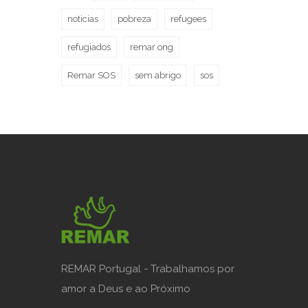
noticias
pobreza
refugees
refugiados
remar ong
Remar SOS
sem abrigo
sos
REMAR Portugal - Trabalhamos por
amor a Deus e ao Próximo