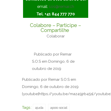
email:
sos@remar.ch
Tel. +41 844 777 770
Colabore – Participe –
Compartilhe
Colaborar
Publicado por
Remar
S.O.S
em Domingo, 6 de
outubro de 2019
Publicado por
Remar S.O.S
em
Domingo, 6 de outubro de 2019
{youtube}https://youtu.be/maz49jrb45s{/youtube
Tags :
ajuda
apoio social