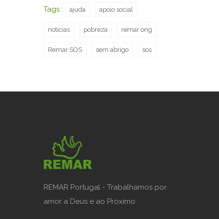
Tags :
ajuda
apoio social
noticias
pobreza
remar ong
Remar SOS
sem abrigo
sos
REMAR Portugal - Trabalhamos por
amor a Deus e ao Próximo