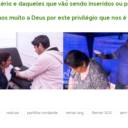
tério e daqueles que vão sendo inseridos ou p
s muito a Deus por este privilégio que nos é
noticias
partilha constante
remar ong
Remar SOS
sem 