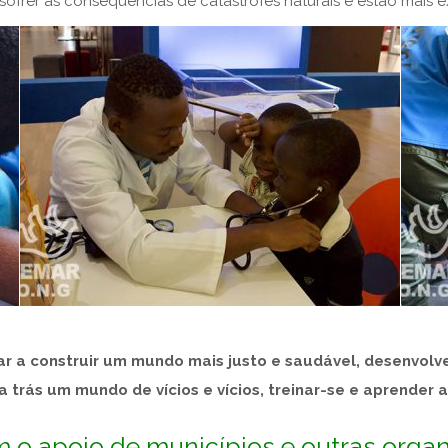
frer as consequências de catástrofes naturais e estão mais 
a construir um mundo mais justo e saudável, desenvolv
a trás um mundo de vícios e vícios, treinar-se e aprender 
 o apoio de municípios e outras orga