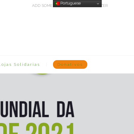
Portuguese
ADD SOME TEXT THROUGH CUSTOMIZER
Lojas Solidarias
Donativos