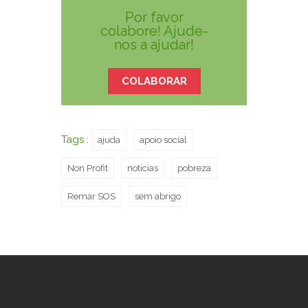
Por favor
colabore! Ajude-
nos a ajudar!
COLABORAR
Tags :
ajuda
apoio social
Non Profit
noticias
pobreza
Remar SOS
sem abrigo