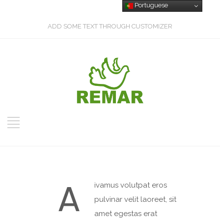
Portuguese
ADD SOME TEXT THROUGH CUSTOMIZER
A
ivamus volutpat eros
pulvinar velit laoreet, sit
amet egestas erat