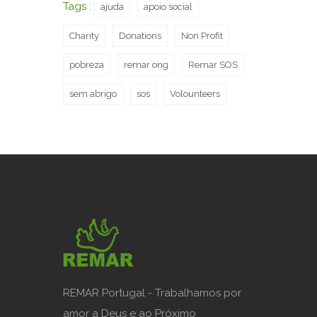
Tags :
ajuda
apoio social
Charity
Donations
Non Profit
pobreza
remar ong
Remar SOS
sem abrigo
sos
Volounteers
REMAR Portugal - Trabalhamos por
amor a Deus e ao Próximo