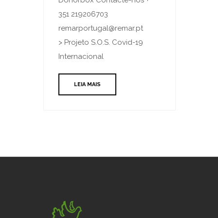
351 219206703
remarportugal@remar.pt
> Projeto S.O.S. Covid-19
Internacional
LEIA MAIS