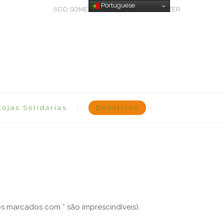
Portuguese
ADD SOME TEXT THROUGH CUSTOMIZER
Lojas Solidarias
Donativos
 marcados com * são imprescindíveis).