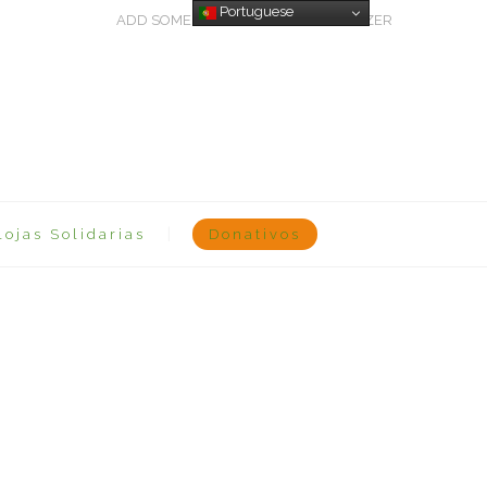
Portuguese
ADD SOME TEXT THROUGH CUSTOMIZER
Lojas Solidarias
Donativos