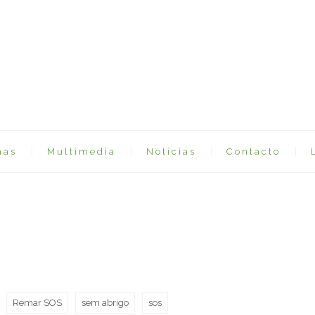
mas
Multimedia
Notícias
Contacto
Remar SOS
sem abrigo
sos