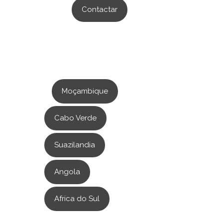
Contactar
Moçambique
Cabo Verde
Suazilandia
Angola
Africa do Sul