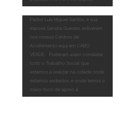
fim-de-semana, 25 e 26 de Janeiro,
precárias e nós queremos ajuda-
o Diretor da REMAR Portugal,
las naquilo que pudermos. E neste
Pastor Luís Miguel Santos, e sua
estado de Emergência do
esposa Sandra Guedes, estiveram
Coronavírus, continuamos a dar o
nos nossos Centros de
nosso apoio com alimentos pelas
Acolhimento aqui em CABO
ruas e nas nossas instalações em
VERDE. Puderam assim constatar
Cabo Verde, trazendo sempre uma
todo o Trabalho Social que
estamos a realizar na cidade onde
estamos sediados, e onde temos o
maior foco de apoio à
Comunidade cabo-verdiana, onde
alguns vivem em situação de
Extrema Pobreza. Através dos
vídeos e fotografias publicados,
Contacte-
podemos ver como o trabalho