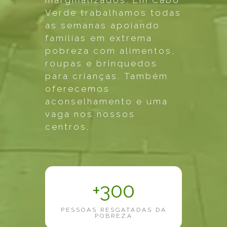
marginalizados. Em Cabo
Verde trabalhamos todas
as semanas apoiando
famílias em extrema
pobreza com alimentos,
roupas e brinquedos
para crianças. Também
oferecemos
aconselhamento e uma
vaga nos nossos
centros.
+300
PESSOAS RESGATADAS DA
POBREZA