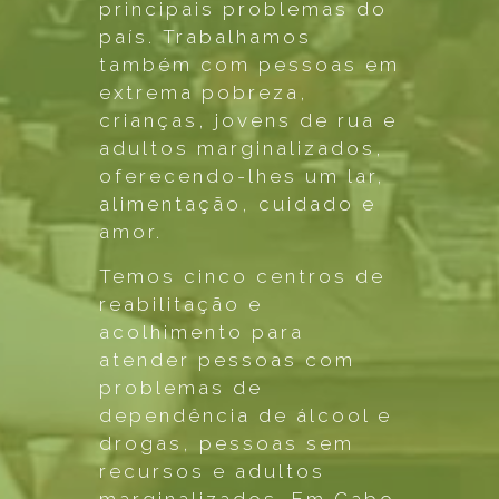
principais problemas do
país. Trabalhamos
também com pessoas em
extrema pobreza,
crianças, jovens de rua e
adultos marginalizados,
oferecendo-lhes um lar,
alimentação, cuidado e
amor.
Temos cinco centros de
reabilitação e
acolhimento para
atender pessoas com
problemas de
dependência de álcool e
drogas, pessoas sem
recursos e adultos