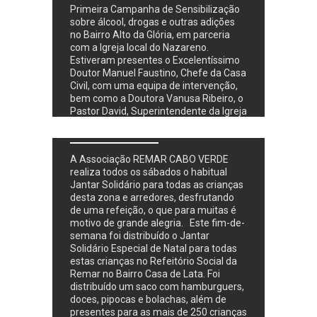
Primeira Campanha de Sensibilização
sobre álcool, drogas e outras adições
no Bairro Alto da Glória, em parceria
com a Igreja local do Nazareno.
Estiveram presentes o Excelentíssimo
Doutor Manuel Faustino, Chefe da Casa
Civil, com uma equipa de intervenção,
Natal Solidário para
bem como a Doutora Vanusa Ribeiro, o
Pastor David, Superintendente da Igreja
Crianças
do Nazareno e o Pastor Rolando. Foi
compartilhada uma palavra pelo pastor
David da igreja do Nazareno. Fomos
A Associação REMAR CABO VERDE
visitados por dois elementos da Tenda
realiza todos os sábados o habitual
Jantar Solidário para todas as crianças
desta zona e arredores, desfrutando
Atividades sociais para
de uma refeição, o que para muitas é
motivo de grande alegria. Este fim-de-
as crianças em Cabo
semana foi distribuído o Jantar
Solidário Especial de Natal para todas
Verde
estas crianças no Refeitório Social da
Remar no Bairro Casa de Lata. Foi
distribuído um saco com hamburguers,
A equipa de Voluntários da Remar
doces, pipocas e bolachas, além de
presentes para as mais de 250 crianças