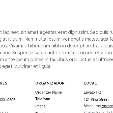
 laoreet, sit amet egestas erat dignissim. Sed quis rut
giat rutrum. Nam nulla ipsum, venenatis malesuada feli
empus. Vivamus bibendum nibh in dolor pharetra, a eu
et nunc. Suspendisse eu ante pretium, consectetur le
um ante ipsum primis in faucibus orci luctus et ultric
 eget, pulvinar et ligula.
HES
ORGANIZADOR
LOCAL
Organizer Name
Envato HQ
nho, 2020
Telefone
121 King Street
Melbourne
,
Victori
Phone
stralia
+ Mapa do 