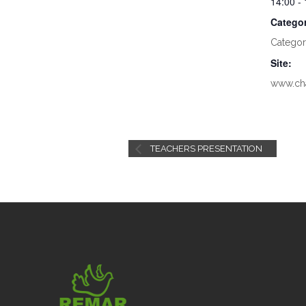
14:00 -
Categor
Categor
Site:
www.cha
TEACHERS PRESENTATION