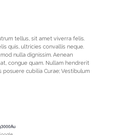
rum tellus, sit amet viverra felis.
s quis, ultricies convallis neque.
ismod nulla dignissim. Aenean
o at, congue quam. Nullam hendrerit
es posuere cubilia Curae; Vestibulum
a
3000
Au
Google