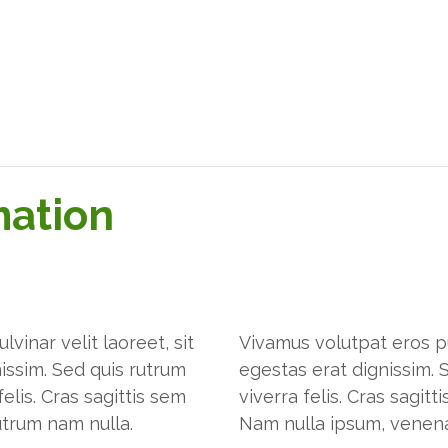
mation
vinar velit laoreet, sit
Vivamus volutpat eros pu
issim. Sed quis rutrum
egestas erat dignissim. S
felis. Cras sagittis sem
viverra felis. Cras sagit
utrum nam nulla.
Nam nulla ipsum, venenati