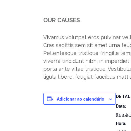
OUR CAUSES
Vivamus volutpat eros pulvinar velit
Cras sagittis sem sit amet urna feu
Pellentesque tristique fringilla t
viverra tincidunt nibh, in imperdi
porta ante vitae tristique. Vestibul
ligula libero, feugiat faucibus mattis
DETAL
Adicionar ao calendário
Data:
6 de Ju
Hora: