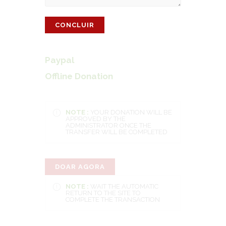
CONCLUIR
Paypal
Offline Donation
NOTE :
YOUR DONATION WILL BE
APPROVED BY THE
ADMINISTRATOR ONCE THE
TRANSFER WILL BE COMPLETED
DOAR AGORA
NOTE :
WAIT THE AUTOMATIC
RETURN TO THE SITE TO
COMPLETE THE TRANSACTION