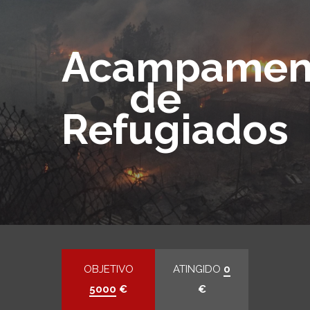
Acampamen
de
Refugiados
OBJETIVO
ATINGIDO
0
5000
€
€