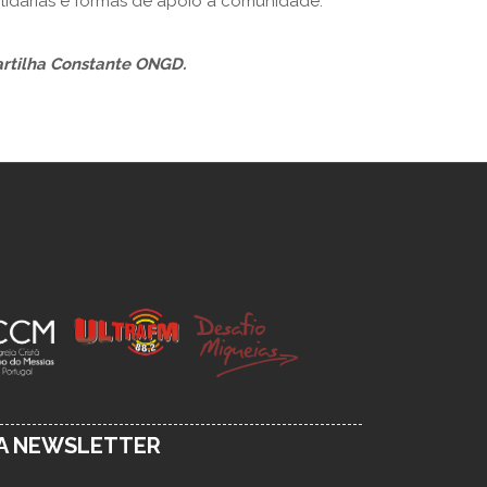
lidárias e formas de apoio à comunidade.
artilha Constante ONGD
.
SA NEWSLETTER