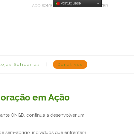
Portuguese
ADD SOME TEXT THROUGH CUSTOMIZER
Lojas Solidarias
Donativos
Coração em Ação
stante ONGD
, continua a desenvolver um
de sem-abrigo, indivíduos que enfrentam