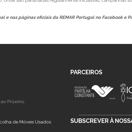
 onde são partilhadas regularmente iniciativas, campanhas so
al
e nas páginas oficiais da
REMAR Portugal no Facebook
e
P
PARCEIROS
 ao Próximo
SUBSCREVER À NOS
colha de Móveis Usados