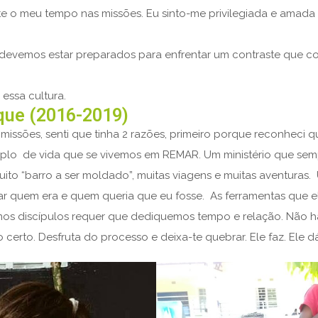
 o meu tempo nas missões. Eu sinto-me privilegiada e amada 
evemos estar preparados para enfrentar um contraste que col
essa cultura.
que (2016-2019)
missões, senti que tinha 2 razões, primeiro porque reconheci 
plo de vida que se vivemos em REMAR. Um ministério que sempr
ito “barro a ser moldado”, muitas viagens e muitas aventura
lar quem era e quem queria que eu fosse. As ferramentas que e
sermos discípulos requer que dediquemos tempo e relação. Não h
o certo. Desfruta do processo e deixa-te quebrar. Ele faz. Ele dá