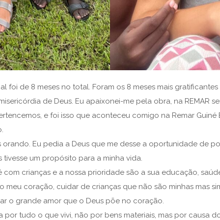
l foi de 8 meses no total. Foram os 8 meses mais gratificante
 misericórdia de Deus. Eu apaixonei-me pela obra, na REMAR s
tencemos, e foi isso que aconteceu comigo na Remar Guiné Equ
.
nos orando. Eu pedia a Deus que me desse a oportunidade de po
s tivesse um propósito para a minha vida.
 é com crianças e a nossa prioridade são a sua educação, saú
 meu coração, cuidar de crianças que não são minhas mas sim 
icar o grande amor que o Deus põe no coração.
a por tudo o que vivi, não por bens materiais, mas por causa 