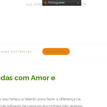
Portuguese
ADD SOME TEXT THROUGH CUSTOMIZER
Lojas Solidarias
Donativos
idas com Amor e
seu tempo e talento para fazer a diferença na
 onde milhares de pessoas encontram não apenas