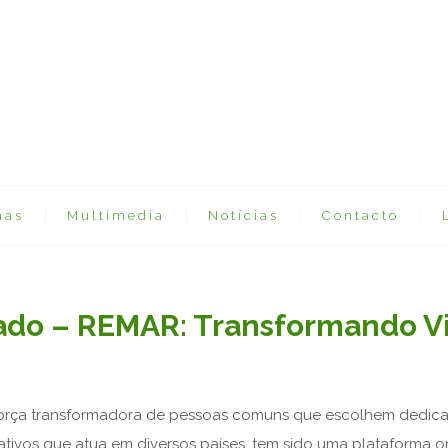
mas
Multimedia
Notícias
Contacto
iado – REMAR: Transformando V
força transformadora de pessoas comuns que escolhem dedicar 
rativos que atua em diversos países, tem sido uma plataforma