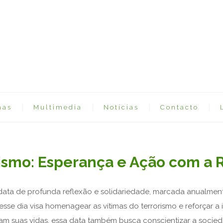
mas
Multimedia
Notícias
Contacto
orismo: Esperança e Ação com a
data de profunda reflexão e solidariedade, marcada anualmen
se dia visa homenagear as vítimas do terrorismo e reforçar a 
m suas vidas, essa data também busca conscientizar a socieda