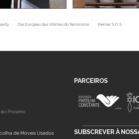
arity
Dia Europeu das Vítimas do Terrorismo
Remar S.O.S
PARCEIROS
 ao Próximo
SUBSCREVER À NOS
colha de Móveis Usados