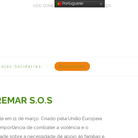
Portuguese
ADD SOME TEXT THROUGH CUSTOMIZER
Lojas Solidarias
Donativos
 REMAR S.O.S
te em 11 de março. Criado pela União Europeia
importância de combater a violência e o
de sobre a necessidade de apoio às famílias e